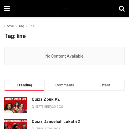
Home
Tag
line
Tag:
line
No Content Available
Trending
Comments
Latest
Quizz Zouk #2
SEPTEMBER 20, 2023
Quizz Dancehall Lokal #2
FEBRUARY 9, 2023