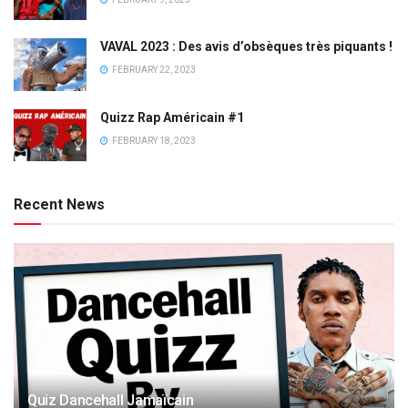
VAVAL 2023 : Des avis d’obsèques très piquants !
FEBRUARY 22, 2023
Quizz Rap Américain #1
FEBRUARY 18, 2023
Recent News
Quiz Dancehall Jamaïcain