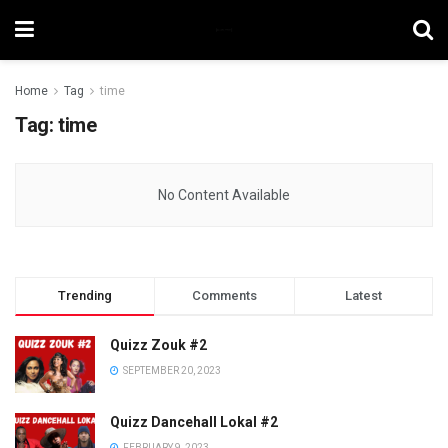
Home
Tag
time
Tag:
time
No Content Available
Trending
Comments
Latest
Quizz Zouk #2
SEPTEMBER 20, 2023
Quizz Dancehall Lokal #2
FEBRUARY 9, 2023