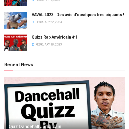
VAVAL 2023 : Des avis d’obsèques très piquants !
FEBRUARY 22, 2023
Quizz Rap Américain #1
FEBRUARY 18, 2023
Recent News
Quiz Dancehall Jamaïcain