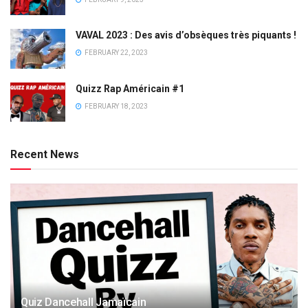
VAVAL 2023 : Des avis d’obsèques très piquants !
FEBRUARY 22, 2023
Quizz Rap Américain #1
FEBRUARY 18, 2023
Recent News
Quiz Dancehall Jamaïcain