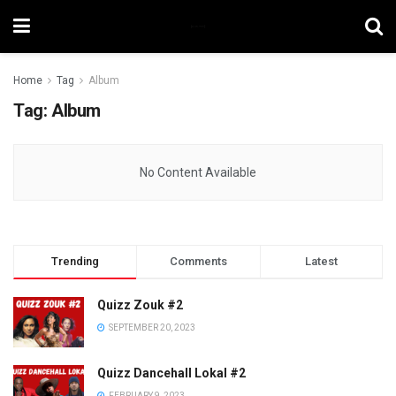
Home
Tag
Album
Tag:
Album
No Content Available
Trending
Comments
Latest
Quizz Zouk #2
SEPTEMBER 20, 2023
Quizz Dancehall Lokal #2
FEBRUARY 9, 2023