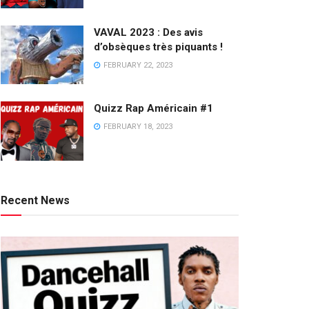
VAVAL 2023 : Des avis
d’obsèques très piquants !
FEBRUARY 22, 2023
Quizz Rap Américain #1
FEBRUARY 18, 2023
Recent News