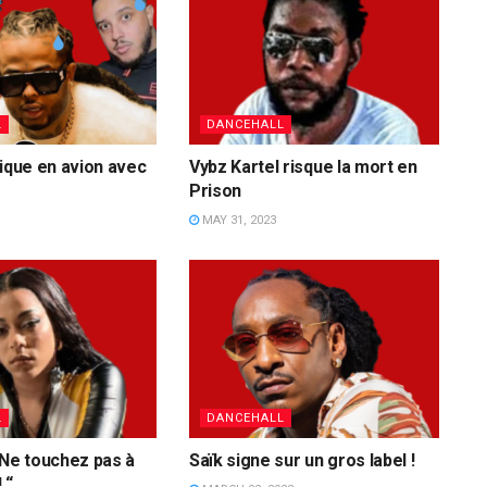
L
DANCEHALL
nique en avion avec
Vybz Kartel risque la mort en
Prison
MAY 31, 2023
L
DANCEHALL
 Ne touchez pas à
Saïk signe sur un gros label !
 “