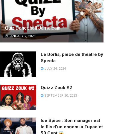
Quiz Dancehall Jamaïcain
JANUARY 7, 2026
Le Dorlis, pièce de théâtre by
Specta
JULY 24, 2024
Quizz Zouk #2
SEPTEMBER 20, 2023
Ice Spice : Son manager est
le fils d’un ennemi à Tupac et
50 Cent