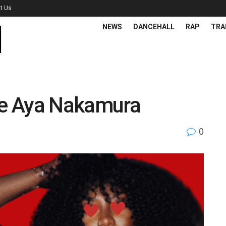
t Us
NEWS
DANCEHALL
RAP
TRA
e Aya Nakamura
0