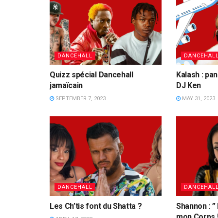
DANCEHALL
DANCEHAL
Quizz spécial Dancehall
Kalash : pa
jamaïcain
DJ Ken
SEPTEMBER 7, 2023
MAY 31, 2023
DANCEHALL
DANCEHAL
Les Ch’tis font du Shatta ?
Shannon : ”
mon Corps !