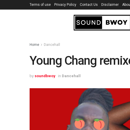
Terms of use
Privacy Policy
Contact Us
Disclaimer
Abou
Home
Dancehall
Young Chang remix
by
soundbwoy
in
Dancehall