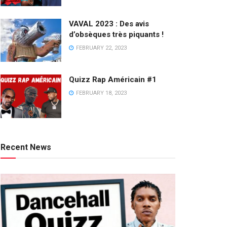
VAVAL 2023 : Des avis
d’obsèques très piquants !
FEBRUARY 22, 2023
Quizz Rap Américain #1
FEBRUARY 18, 2023
Recent News