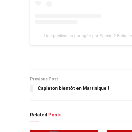
Une publication partagée par Specta F.B aka l
Previous Post
Capleton bientôt en Martinique !
Related
Posts