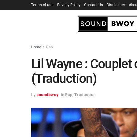
Terms of use
Privacy Policy
Contact Us
Disclaimer
Abou
Home
Rap
Lil Wayne : Couplet
(Traduction)
by
soundbwoy
in
Rap
,
Traduction