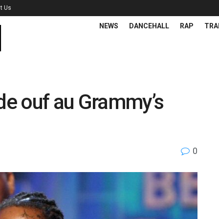
t Us
NEWS
DANCEHALL
RAP
TRA
 de ouf au Grammy’s
0