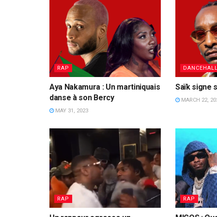
RAP
DANCEHAL
Aya Nakamura : Un martiniquais
Saïk signe s
danse à son Bercy
MARCH 22, 20
MAY 31, 2023
RAP
RAP