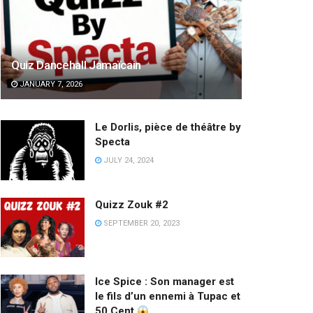
Quiz Dancehall Jamaïcain
JANUARY 7, 2026
Le Dorlis, pièce de théâtre by
Specta
JULY 24, 2024
Quizz Zouk #2
SEPTEMBER 20, 2023
Ice Spice : Son manager est
le fils d’un ennemi à Tupac et
50 Cent