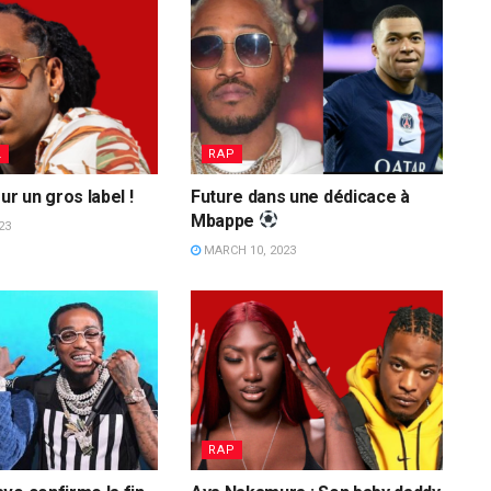
L
RAP
ur un gros label !
Future dans une dédicace à
Mbappe
23
MARCH 10, 2023
RAP