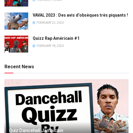
VAVAL 2023 : Des avis d’obsèques très piquants !
FEBRUARY 22, 2023
Quizz Rap Américain #1
FEBRUARY 18, 2023
Recent News
Quiz Dancehall Jamaïcain